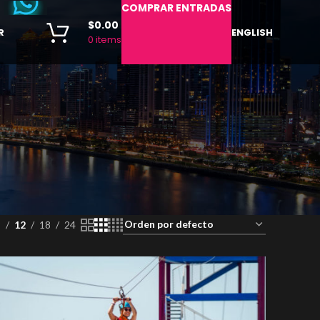
COMPRAR ENTRADAS
$
0.00
R
ENGLISH
0
items
9
12
18
24