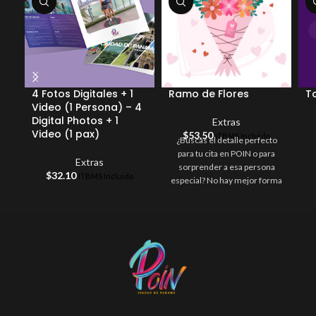
4 Fotos Digitales + 1
Ramo de Flores
T
Video (1 Persona) – 4
Digital Photos + 1
Extras
Video (1 pax)
$
53.50
ITBMS Incluido
¿Buscas el detalle perfecto
para tu cita en POIN o para
Extras
sorprender a esa persona
$
32.10
ITBMS Incluido
especial? No hay mejor forma