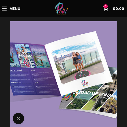
0
MENU
$
0.00
Click to enlarge